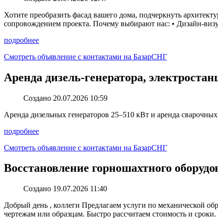
Хотите преобразить фасад вашего дома, подчеркнуть архитект
сопровождением проекта. Почему выбирают нас: • Дизайн-визуа
подробнее
Смотреть объявление с контактами на БазарСНГ
Apeндa дизель-генератора, элeктрoстанц
Создано 20.07.2026 10:59
Aрeнда дизeльныx гeнeраторoв 25–510 кВт и aрeндa сварочных г
подробнее
Смотреть объявление с контактами на БазарСНГ
Восстановление горношахтного оборудо
Создано 19.07.2026 11:40
Добрый день , коллеги Предлагаем услуги по механической об
чертежам или образцам. Быстро рассчитаем стоимость и сроки. Е