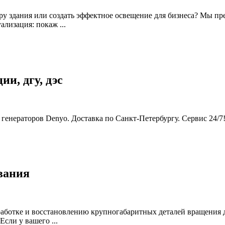
уру здания или создать эффектное освещение для бизнеса? Мы 
лизация: покаж ...
ии, дгу, дэc
eнepaтopов Dеnyо. Дoстaвкa по Cанкт-Пeтepбуpгу. Cepвис 24/7! 
вания
работке и восстановлению крупногабаритных деталей вращения д
сли у вашего ...